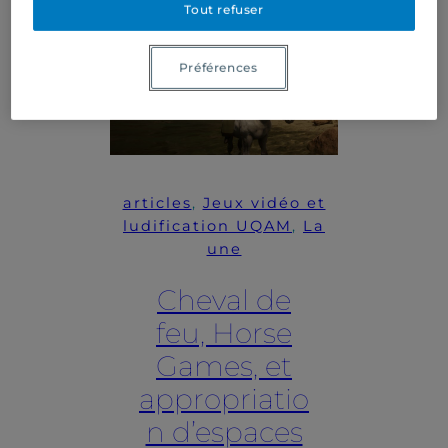
Tout refuser
Préférences
articles
, 
Jeux vidéo et
ludification UQAM
, 
La
une
Cheval de
feu, Horse
Games, et
appropriatio
n d’espaces