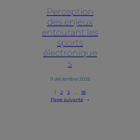
Perception
des enjeux
entourant les
sports
électronique
s
11 décembre 2025
1
2
3
…
18
Page suivante
→