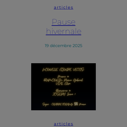
articles
Pause
hivernale
19 décembre 2025
articles