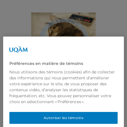
Préférences en matière de témoins
Nous utilisons des témoins (cookies) afin de collecter
articles
, 
Balados
, 
des informations qui nous permettent d’améliorer
Podcast Vectis
, 
Vidéos
votre expérience sur le site, de vous proposer des
contenus vidéo, d’analyser les statistiques de
Le Podcast
fréquentation, etc. Vous pouvez personnaliser votre
Vectis est de
choix en sélectionnant « Préférences ».
nouveau
Autoriser les témoins
disponible