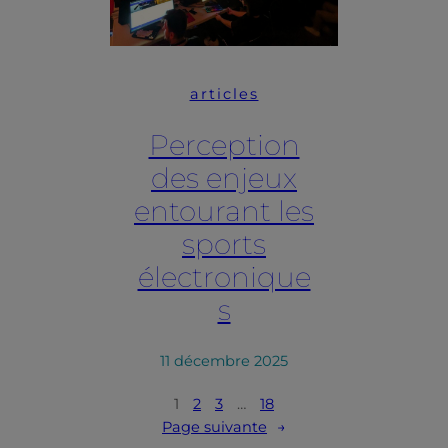
articles
Perception
des enjeux
entourant les
sports
électronique
s
11 décembre 2025
1
2
3
…
18
Page suivante
→