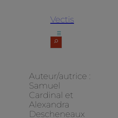
Aller
au
Vectis
contenu
Rechercher
Auteur/autrice :
Samuel
Cardinal et
Alexandra
Descheneaux