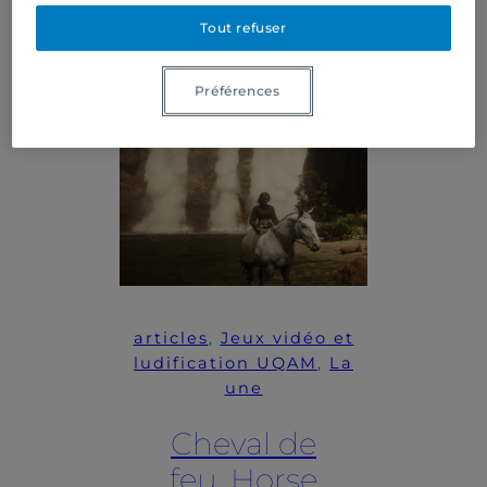
Tout refuser
10 mars 2026
Préférences
articles
, 
Jeux vidéo et
ludification UQAM
, 
La
une
Cheval de
feu, Horse