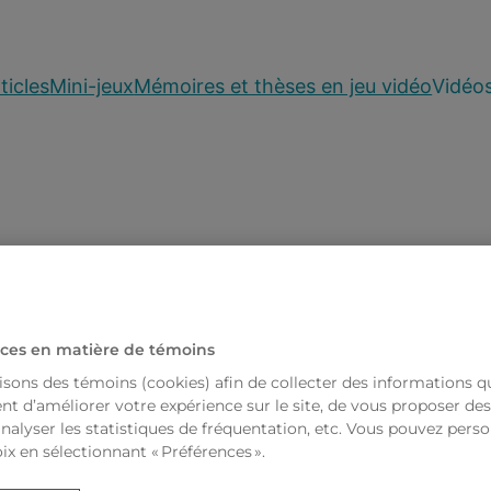
ticles
Mini-jeux
Mémoires et thèses en jeu vidéo
Vidéo
arjorie Côté, Patrice G
ces en matière de témoins
isons des témoins (cookies) afin de collecter des informations q
t d’améliorer votre expérience sur le site, de vous proposer de
analyser les statistiques de fréquentation, etc. Vous pouvez perso
ix en sélectionnant « Préférences ».