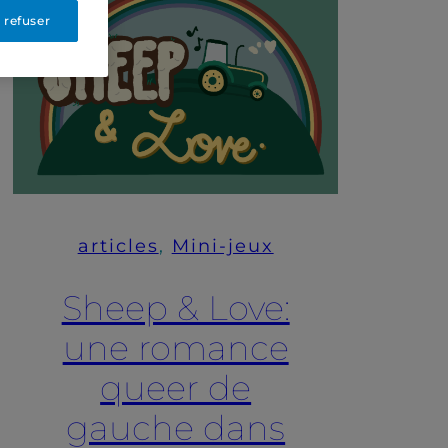
 refuser
articles
, 
Mini-jeux
Sheep & Love:
une romance
queer de
gauche dans