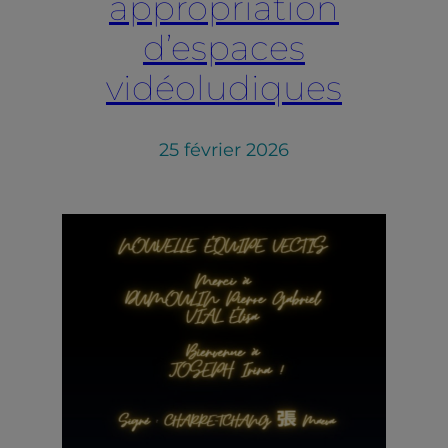
appropriation
d’espaces
vidéoludiques
25 février 2026