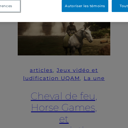
rences
Autoriser les témoins
Tout
articles
, 
Jeux vidéo et
ludification UQAM
, 
La une
Cheval de feu,
Horse Games,
et