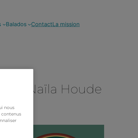
s
Balados
Contact
La mission
asset, Naïla Houde
ui nous
s contenus
nnaliser