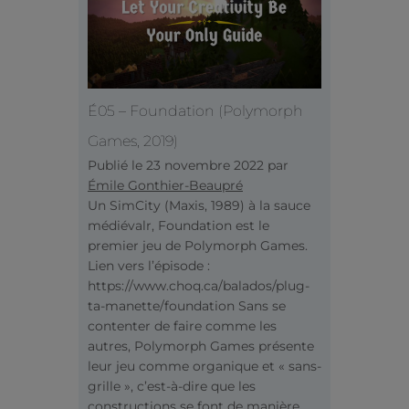
É05 – Foundation (Polymorph
Games, 2019)
Publié le
23 novembre 2022
par
Émile Gonthier-Beaupré
Un SimCity (Maxis, 1989) à la sauce
médiévalr, Foundation est le
premier jeu de Polymorph Games.
Lien vers l’épisode :
https://www.choq.ca/balados/plug-
ta-manette/foundation Sans se
contenter de faire comme les
autres, Polymorph Games présente
leur jeu comme organique et « sans-
grille », c’est-à-dire que les
constructions se font de manière