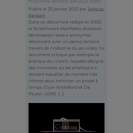
manières de faire des jeux vidéo
Publié le
23 janvier 2023
par
Jenguiz
Kanaani
Dans un document rédigé en 2000,
le Scratchware Manifesto, plusieurs
développeur·euse·s anonymes
dénoncent avec virulence certains
travers de l’industrie du jeu vidéo. Ce
document critique par exemple la
pratique du crunch, laquelle désigne
des moments où les employé·e·s
doivent travailler de manière très
intense pour terminer un projet à
temps (Dyer-Witheford et De
Peuter, 2009). […]