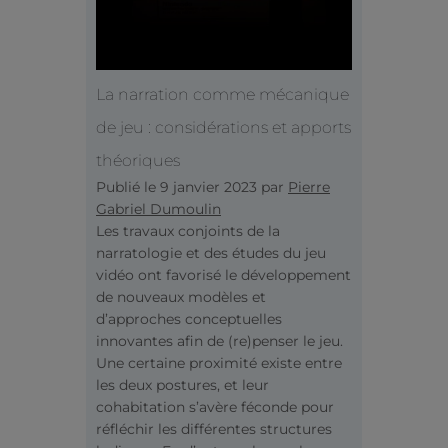
La narration comme mécanique
de jeu : considérations et apports
théoriques
Publié le
9 janvier 2023
par
Pierre
Gabriel Dumoulin
Les travaux conjoints de la
narratologie et des études du jeu
vidéo ont favorisé le développement
de nouveaux modèles et
d’approches conceptuelles
innovantes afin de (re)penser le jeu.
Une certaine proximité existe entre
les deux postures, et leur
cohabitation s’avère féconde pour
réfléchir les différentes structures