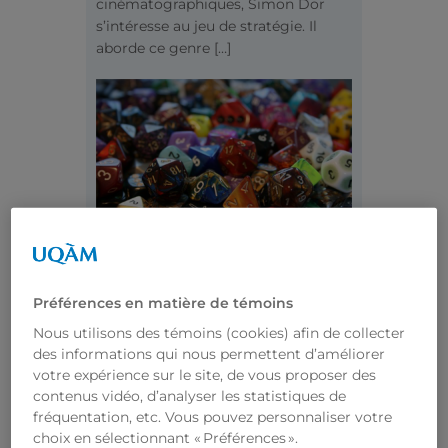
cinématographiques, Simon Dor
s’intéresse au jeu de stratégie. Il
aborde ce genre […]
Pourquoi modifie-t-on les
Préférences en matière de témoins
règlements de Donjons et
Nous utilisons des témoins (cookies) afin de collecter
Dragons?
des informations qui nous permettent d’améliorer
Publié le
8 février 2023
par
Cédric
votre expérience sur le site, de vous proposer des
Duchaineau
contenus vidéo, d’analyser les statistiques de
Les jeux de rôles sur table comme
fréquentation, etc. Vous pouvez personnaliser votre
Donjons et Dragons (D&D) ont
choix en sélectionnant « Préférences ».