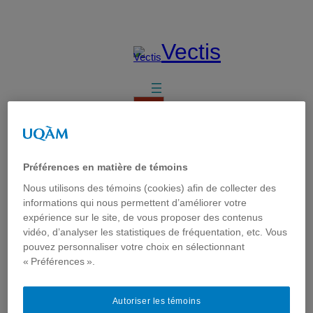
Aller
au
contenu
Vectis
Rechercher
Préférences en matière de témoins
Nous utilisons des témoins (cookies) afin de collecter des
informations qui nous permettent d’améliorer votre
Appel à
expérience sur le site, de vous proposer des contenus
vidéo, d’analyser les statistiques de fréquentation, etc. Vous
contributions
pouvez personnaliser votre choix en sélectionnant
« Préférences ».
pour les fêtes de
fin d’année
Autoriser les témoins