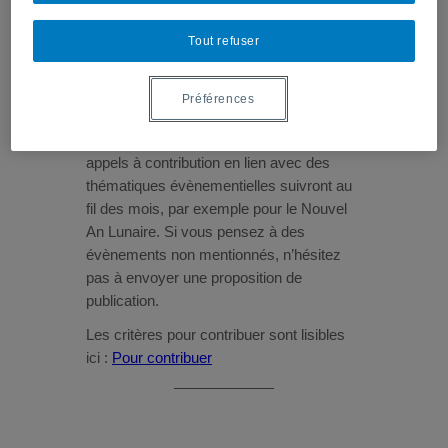
Tout refuser
Charre-Tchang 張 Maeva
Préférences
Vectis lance un appel à contribution sur le
thème des fêtes de fin d’année. D’autres
appels à contribution en lien avec des
thématiques évènementielles suivront au
fil des mois, par exemple pour le Nouvel
An Lunaire. Si vous pensez à des
évènements non mentionnés, n’hésitez
pas à envoyer une proposition de
publication.
Les critères pour contribuer sont lisibles
ici :
Pour contribuer