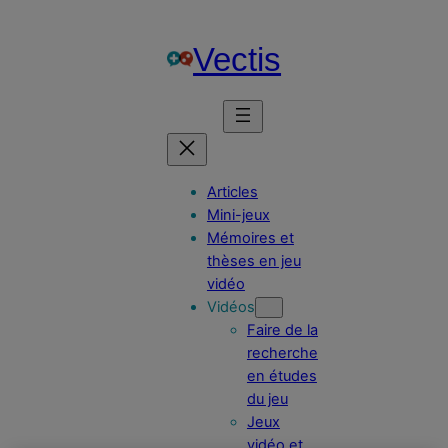
Aller
au
Vectis
contenu
Articles
Mini-jeux
Mémoires et
thèses en jeu
vidéo
Vidéos
Faire de la
recherche
en études
du jeu
Jeux
vidéo et