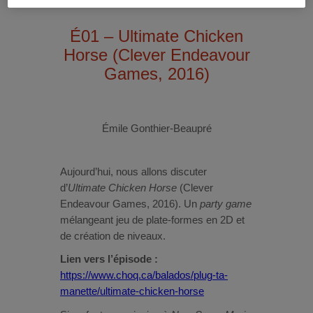
É01 – Ultimate Chicken
Horse (Clever Endeavour
Games, 2016)
Émile Gonthier-Beaupré
Aujourd’hui, nous allons discuter
d’
Ultimate Chicken Horse
(Clever
Endeavour Games, 2016). Un
party game
mélangeant jeu de plate-formes en 2D et
de création de niveaux.
Lien vers l’épisode :
https://www.choq.ca/balados/plug-ta-
manette/ultimate-chicken-horse