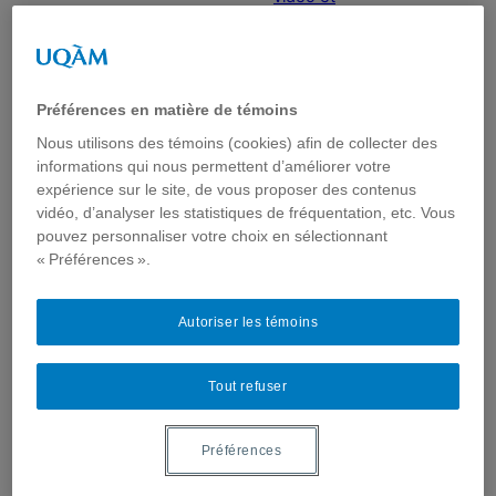
ludification
UQAM
Journées
d’études
Préférences en matière de témoins
Colloque
Nous utilisons des témoins (cookies) afin de collecter des
Bitsy
informations qui nous permettent d’améliorer votre
Balados
expérience sur le site, de vous proposer des contenus
Plug ta
vidéo, d’analyser les statistiques de fréquentation, etc. Vous
manette
pouvez personnaliser votre choix en sélectionnant
Podcast
« Préférences ».
Vectis
Profil
Autoriser les témoins
Ludique
Contact
La mission
Tout refuser
Rechercher
Préférences