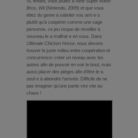
Si, enfant, vous jouiez à
New Super Mario
Bros. Wii
(Nintendo, 2009) et que vous
étiez du genre à saboter vos ami·e·s
plutôt qu’à coopérer comme une sage
personne, ce jeu risque de réveiller à
nouveau le·a malfrat·e en vous. Dans
Ultimate Chicken Horse
, nous devons
trouver le juste milieu entre coopération et
concurrence: créer un niveau avec les
autres afin de pouvoir en voir le bout, mais
aussi placer des pièges afin d’être le·a
seul·e à atteindre l’arrivée. Difficile de ne
pas imaginer qu’une partie vire vite au
chaos !