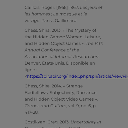
Caillois, Roger. [1958] 1967.
Les jeux et
les hommes ; Le masque et le
vertige
, Paris : Gaillimard.
Chess, Shira. 2013. « The Mystery of
the Hidden Gamer: Women, Leisure,
and Hidden Object Games »,
The 14th
Annual Conference of the
Association of Internet Researchers
,
Denver, États-Unis. Disponible en
ligne :
<
https://spir.aoir.org/index.php/spir/article/viewF
Chess, Shira. 2014. « Strange
Bedfellows: Subjectivity, Romance,
and Hidden Object Video Games »,
Games and Culture
, vol. 9, no. 6, p.
417-28.
Costikyan, Greg. 2013.
Uncertainty in