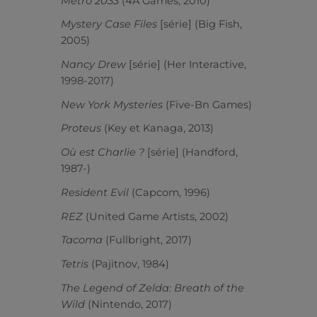
Metro 2033
(4A Games, 2010)
Mystery Case Files
[série] (Big Fish,
2005)
Nancy Drew
[série] (Her Interactive,
1998-2017)
New York Mysteries
(Five-Bn Games)
Proteus
(Key et Kanaga, 2013)
Où est Charlie ?
[série] (Handford,
1987-)
Resident Evil
(Capcom, 1996)
REZ
(United Game Artists, 2002)
Tacoma
(Fullbright, 2017)
Tetris
(Pajitnov, 1984)
The Legend of Zelda: Breath of the
Wild
(Nintendo, 2017)