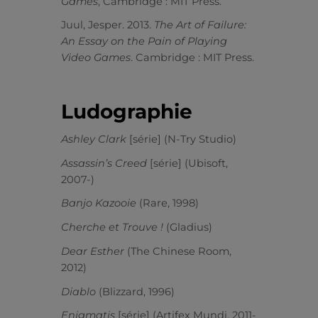
Games
, Cambridge : MIT Press.
Juul, Jesper. 2013.
The Art of Failure:
An Essay on the Pain of Playing
Video Games
. Cambridge : MIT Press.
Ludographie
Ashley Clark
[série] (N-Try Studio)
Assassin’s Creed
[série] (Ubisoft,
2007-)
Banjo Kazooie
(Rare, 1998)
Cherche et Trouve !
(Gladius)
Dear Esther
(The Chinese Room,
2012)
Diablo
(Blizzard, 1996)
Enigmatis
[série] (Artifex Mundi, 2011-