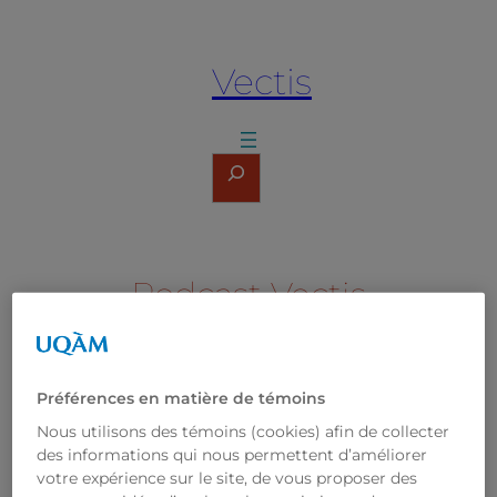
Aller
au
Vectis
contenu
Rechercher
Podcast Vectis
#1 La créativité
dans les jeux
vidéo -Gabriel
Préférences en matière de témoins
Nous utilisons des témoins (cookies) afin de collecter
Lauzon-
des informations qui nous permettent d’améliorer
Payette
votre expérience sur le site, de vous proposer des